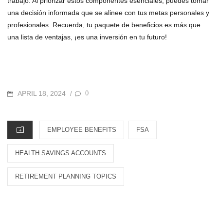
trabajo. Al priorizar estos componentes esenciales, puedes tomar
una decisión informada que se alinee con tus metas personales y
profesionales. Recuerda, tu paquete de beneficios es más que
una lista de ventajas, ¡es una inversión en tu futuro!
POSTED
APRIL 18, 2024
0
/
ON
CATEGORIES
EMPLOYEE BENEFITS
FSA
HEALTH SAVINGS ACCOUNTS
RETIREMENT PLANNING TOPICS