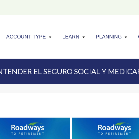
Click to expand menu
Click to exp
Cl
ACCOUNT TYPE
LEARN
PLANNING
NTENDER EL SEGURO SOCIAL Y MEDICA