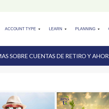
Click to expand menu
Click to exp
Cl
ACCOUNT TYPE
LEARN
PLANNING
AS SOBRE CUENTAS DE RETIRO Y AHO