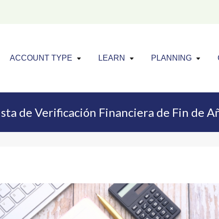
Click to expand menu
Click to exp
Cl
ACCOUNT TYPE
LEARN
PLANNING
ista de Verificación Financiera de Fin de A