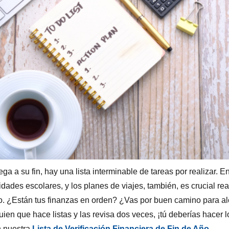
ga a su fin, hay una lista interminable de tareas por realizar. E
ividades escolares, y los planes de viajes, también, es crucial rea
ño. ¿Están tus finanzas en orden? ¿Vas por buen camino para a
lguien que hace listas y las revisa dos veces, ¡tú deberías hace
n nuestra
Lista de Verificación Financiera de Fin de Año
.