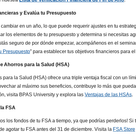
ancieras y Evalúa tu Presupuesto
mbiar en un año, lo que puede requerir ajustes en tu estrateg
r los elementos de tu presupuesto y determina si necesitas agr
estás seguro de por dónde empezar, acompáñenos en el seminario
u Presupuesto
” para establecer tus objetivos financieros para e
e Ahorros para la Salud (HSA)
para la Salud (HSA) ofrece una triple ventaja fiscal con un lím
rovechar al máximo sus beneficios, contribuye lo más que pued
n, visita BPAS University y explora las
Ventajas de las HSAs
.
 la FSA
os los fondos de tu FSA a tiempo, ya que podrías perderlos! Si 
de agotar tu FSA antes del 31 de diciembre. Visita la
FSA Store