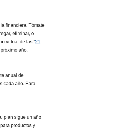
ia financiera. Tómate
egar, eliminar, o
 virtual de las “
21
l próximo año.
ite anual de
as cada año. Para
tu plan sigue un año
para productos y