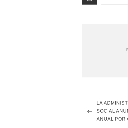
Post
PREVIOUS
LA ADMINIS
navigation
POST
SOCIAL ANU
ANUAL POR 