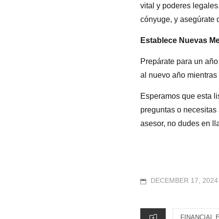
vital y poderes legale
cónyuge, y asegúrate 
Establece Nuevas Me
Prepárate para un año e
al nuevo año mientras 
Esperamos que esta lis
preguntas o necesitas 
asesor, no dudes en l
POSTED
DECEMBER 17, 2024
ON
CATEGORIES
FINANCIAL 