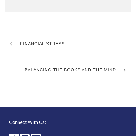
Post
navigation
PREVIOUS
FINANCIAL STRESS
POST
NEXT
BALANCING THE BOOKS AND THE MIND
POST
Connect With Us: