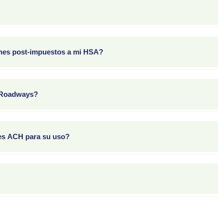
antes del 31 de mayo. Accede a estos formularios en u.bpas.com bajo
odas las HSAs no puede exceder el límite anual del IRS. También debe
iones post-impuestos a mi HSA?
uestos (generalmente el 15 de abril) para realizar aportaciones post-
les antes de esa fecha para garantizar su depósito a tiempo.
 Roadways?
ciona la pestaña Mi Cuenta, luego la pestaña Aportaciones y, finalme
cuenta bancaria designada.
nes ACH para su uso?
 en procesarse para garantizar que los fondos estén disponibles par
e BPAS al 1-866-401-5272 para más información.