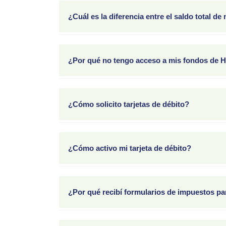
aproximadamente .029%. Por ejemplo, para un sa
¿Cuál es la diferencia entre el saldo total de
Dado que tu cuenta está en una plataforma de in
disponibilidad de la tarjeta de débito se limita 
¿Por qué no tengo acceso a mis fondos de HS
página de inicio una vez que inicies sesión.
Lo más probable es que no hayas activado tu HS
activaste tu cuenta pero no tienes fondos sufic
¿Cómo solicito tarjetas de débito?
Después de activar tu cuenta, recibirás una tar
tarjeta sin costo. Hay un cargo de $5 por tarjeta
¿Cómo activo mi tarjeta de débito?
Activa tu nueva tarjeta llamando al número gratu
activación de la cuenta. Sigue las indicaciones 
¿Por qué recibí formularios de impuestos p
titular.
Si realizaste distribuciones de tu HSA durante e