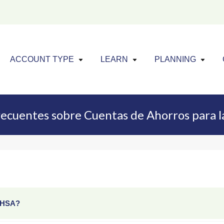
Click to expand menu
Click to exp
Cl
ACCOUNT TYPE
LEARN
PLANNING
ecuentes sobre Cuentas de Ahorros para l
a HSA?