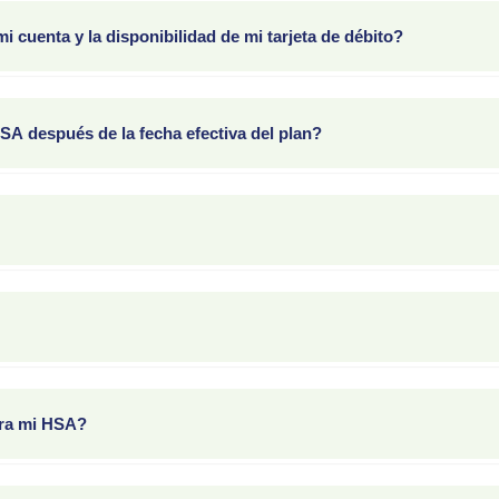
ldo de $2,000, la tarifa mensual sería de 58 centavos ($2,000 x .0
 mi cuenta y la disponibilidad de mi tarjeta de débito?
versión, está sujeta a fluctuaciones del mercado. Para evitar sobregi
al 90% del saldo total del día anterior, menos cualquier transacción pen
A después de la fecha efectiva del plan?
A. Sigue las instrucciones de tu Guía de Activación y completa el p
ientes, el acceso puede ser rechazado. Contacta a Servicios para Pa
jeta de débito HSA por correo en unas dos semanas. Si elegiste cobert
s adicionales.
ito que aparece en la etiqueta de la tarjeta. Debes llamar desde el nú
para ingresar los últimos 4 dígitos del número de la tarjeta, fecha d
ara mi HSA?
l año calendario, BPAS generará un formulario 1099-SA antes del 31 d