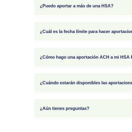
aportaciones, recibirás un formulario 5498-SA 
¿Puedo aportar a más de una HSA?
Sí, pero el monto total de tus aportaciones a t
reducen el monto máximo que puedes aportar.
¿Cuál es la fecha límite para hacer aportac
Tienes hasta la fecha límite para presentar imp
cheque deben enviarse al menos 10 días laborab
¿Cómo hago una aportación ACH a mi HSA
Inicia sesión en tu cuenta en u.bpas.com, selec
aportación y será debitado directamente de tu 
¿Cuándo estarán disponibles las aportacio
Las transacciones ACH tardan 5 días laborables
¿Aún tienes preguntas?
Comunícate con Servicios para Participantes d