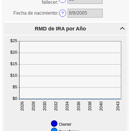
fallecer
:
de
nacimiento
Fecha de nacimiento
:
?
del
beneficiario
RMD de IRA por Año