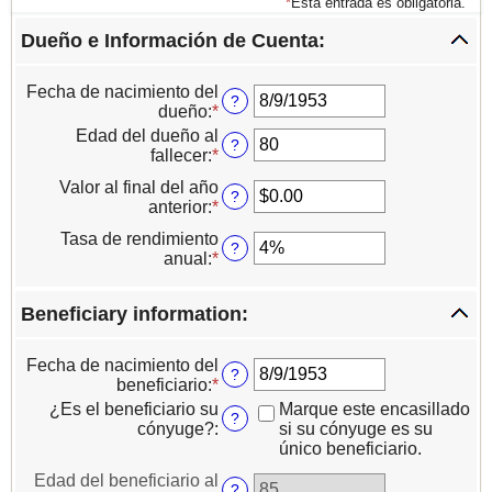
*
Esta entrada es obligatoria.
Dueño e Información de Cuenta:
Fecha de nacimiento del
?
dueño
:
*
Introduzca
una
Edad del dueño al
?
fecha
fallecer
:
*
Ingresa
válida
un
Valor al final del año
para
monto
?
anterior
:
*
Ingresa
Fecha
entre
un
de
35
Tasa de rendimiento
monto
?
nacimiento
y
anual
:
*
Ingresa
entre
del
100
un
$0.00
dueño
monto
y
Beneficiary information:
entre
$1,000,000,000.00
0%
y
Fecha de nacimiento del
?
20%
beneficiario
:
*
Introduzca
una
¿Es el beneficiario su
Marque este encasillado
?
fecha
cónyuge?
:
si su cónyuge es su
válida
único beneficiario.
para
Edad del beneficiario al
Fecha
?