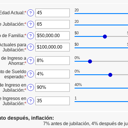
20
Edad Actual
:
*
Ingresa
?
un
20
monto
 Jubilación
:
*
Ingresa
?
entre
un
20
$0
monto
o de Familia
:
*
Ingresa
?
y
entre
un
90
20
Actuales para
$0
monto
?
y
Jubilación
:
*
Ingresa
entre
90
un
$1.00
 de Ingreso a
0%
monto
?
y
Ahorrar
:
*
Ingresa
entre
$10,000,000.00
un
$0.00
to de Sueldo
0%
monto
?
y
esperado
:
*
Ingresa
entre
$10,000,000.00
un
0%
de Ingreso en
40%
monto
?
y
Jubilación
:
*
Ingresa
entre
100%
un
0%
 Ingresos en
1
monto
?
y
Jubilación
:
*
Ingresa
entre
20%
un
40%
monto
y
to después, inflación:
entre
160%
7% antes de jubilación, 4% después de jub
1