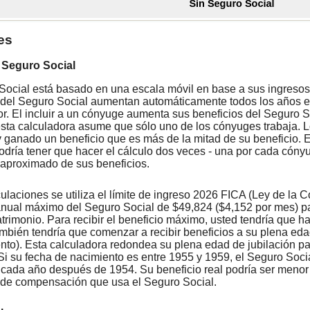
es
 Seguro Social
Social está basado en una escala móvil en base a sus ingresos,
 del Seguro Social aumentan automáticamente todos los años en
. El incluir a un cónyuge aumenta sus beneficios del Seguro Soc
sta calculadora asume que sólo uno de los cónyuges trabaja. Lo
y ganado un beneficio que es más de la mitad de su beneficio.
podría tener que hacer el cálculo dos veces - una por cada cóny
 aproximado de sus beneficios.
culaciones se utiliza el límite de ingreso 2026 FICA (Ley de la
anual máximo del Seguro Social de $49,824 ($4,152 por mes) par
trimonio. Para recibir el beneficio máximo, usted tendría que 
ambién tendría que comenzar a recibir beneficios a su plena ed
nto). Esta calculadora redondea su plena edad de jubilación par
Si su fecha de nacimiento es entre 1955 y 1959, el Seguro Soci
cada año después de 1954. Su beneficio real podría ser menor o
de compensación que usa el Seguro Social.