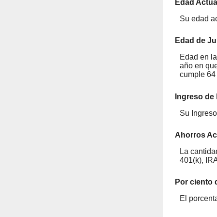
Edad Actua
Su edad ac
Edad de Ju
Edad en la
año en que 
cumple 64 
Ingreso de 
Su Ingreso 
Ahorros Ac
La cantida
401(k), IR
Por ciento 
El porcent