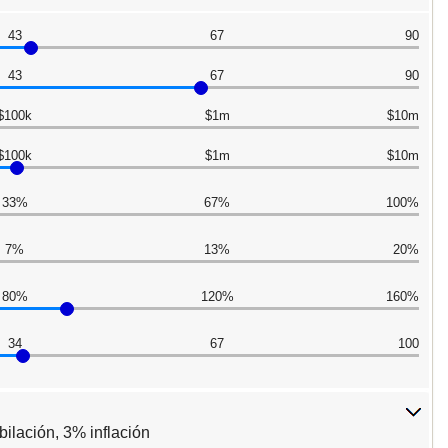
43
67
90
43
67
90
$100k
$1m
$10m
$100k
$1m
$10m
33%
67%
100%
7%
13%
20%
80%
120%
160%
34
67
100
ilación, 3% inflación