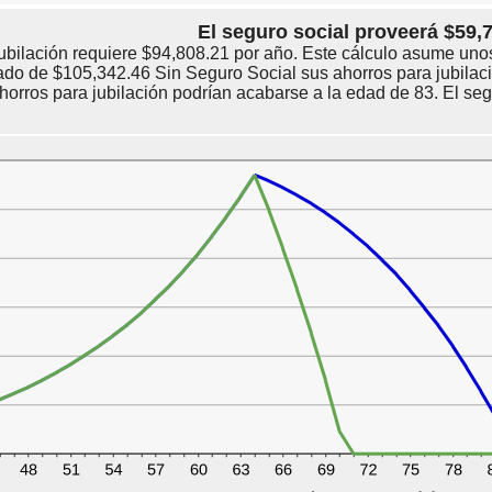
y
100
El seguro social proveerá $59,
ubilación requiere $94,808.21 por año. Este cálculo asume uno
ado de $105,342.46 Sin Seguro Social sus ahorros para jubilac
horros para jubilación podrían acabarse a la edad de 83. El s