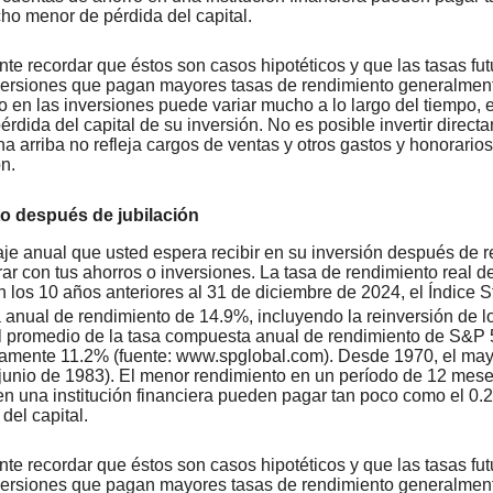
ho menor de pérdida del capital.
nte recordar que éstos son casos hipotéticos y que las tasas fu
versiones que pagan mayores tasas de rendimiento generalmente 
o en las inversiones puede variar mucho a lo largo del tiempo, 
pérdida del capital de su inversión. No es posible invertir dire
a arriba no refleja cargos de ventas y otros gastos y honorari
n.
o después de jubilación
aje anual que usted espera recibir en su inversión después de r
rar con tus ahorros o inversiones. La tasa de rendimiento real 
n los 10 años anteriores al 31 de diciembre de 2024, el Índice
anual de rendimiento de 14.9%, incluyendo la reinversión de l
l promedio de la tasa compuesta anual de rendimiento de S&P 5
mente 11.2% (fuente: www.spglobal.com). Desde 1970, el mayo
junio de 1983). El menor rendimiento en un período de 12 mes
en una institución financiera pueden pagar tan poco como el 0
del capital.
nte recordar que éstos son casos hipotéticos y que las tasas fu
versiones que pagan mayores tasas de rendimiento generalmente 