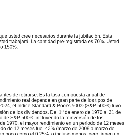
que usted cree necesarios durante la jubilación. Esta
ted trabajará. La cantidad pre-registrada es 70%. Usted
mo 150%.
antes de retirarse. Es la tasa compuesta anual de
endimiento real depende en gran parte de los tipos de
 2024, el Índice Standard & Poor's 500® (S&P 500®) tuvo
o
ión de los dividendos. Del 1
de enero de 1970 al 31 de
o de S&P 500®, incluyendo la reinversión de los
de 1970, el mayor rendimiento en un período de 12 meses
ríodo de 12 meses fue -43% (marzo de 2008 a marzo de
tan poco como el 0.25%, o incluso menos, pero tienen un