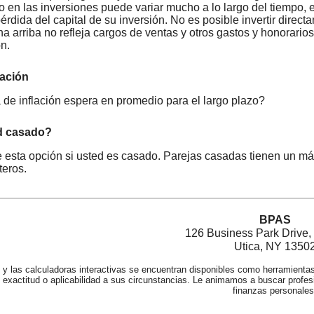
o en las inversiones puede variar mucho a lo largo del tiempo, 
pérdida del capital de su inversión. No es posible invertir dire
a arriba no refleja cargos de ventas y otros gastos y honorari
n.
lación
de inflación espera en promedio para el largo plazo?
d casado?
 esta opción si usted es casado. Parejas casadas tienen un m
teros.
BPAS
126 Business Park Drive, 
Utica, NY 1350
 y las calculadoras interactivas se encuentran disponibles como herramienta
exactitud o aplicabilidad a sus circunstancias. Le animamos a buscar profes
finanzas personales