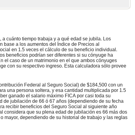
 a cuánto tiempo trabaja y a qué edad se jubila. Los
 base a los aumentos del Índice de Precios al
ial en 1.5 veces el cálculo de su beneficio individual.
s beneficios podrían ser diferentes si su cónyuge ha
 En el caso de un matrimonio en el que ambos cónyuges
uge con su respectivo ingreso. Esta calculadora sólo provee
 Contribución Federal al Seguro Social) de $184,500 con un
a una persona soltera, y esa cantidad multiplicada por 1.5
haber ganado el salario máximo FICA por casi toda su
ad de jubilación de 66 ó 67 años (dependiendo de su fecha
a recibir beneficios del Seguro Social al siguiente año
al considera que su plena edad de jubilación es 66 más dos
 mayor, dependiendo de su historial de trabajo y las reglas