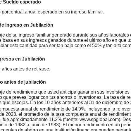
e Sueldo esperado
 porcentual anual esperado en su ingreso familiar.
de Ingreso en Jubilación
aje de su ingreso familiar generado durante sus años laborales 
e basa en sus ingresos ganados durante el ultimo año en que us
iar esta cantidad para ser tan baja como el 50% y tan alta co
gresos en Jubilación
años antes de retirarse.
 antes de jubilación
aje de rendimiento que usted anticipa ganar en sus inversiones 
o que preves lograr con tus ahorros o inversiones. La tasa de r
s que escojas. En los 10 años anteriores al 31 de diciembre de
ompuesta anual de rendimiento de 14.9%, incluyendo la reinvers
de 2023, el promedio de la tasa compuesta anual de rendimient
, fue aproximadamente 11.2% (fuente: www.spglobal.com). Des
unio de 1982 a junio de 1983). El menor rendimiento en un pe
 cuentas de ahorro en una institución financiera pueden pagar 