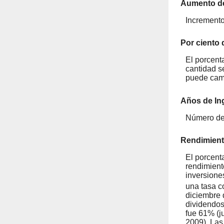
Aumento d
Incremento
Por ciento 
El porcent
cantidad s
puede camb
Años de In
Número de 
Rendimiento
El porcent
rendimient
inversione
una tasa c
diciembre 
dividendos
fue 61% (j
2009). Las