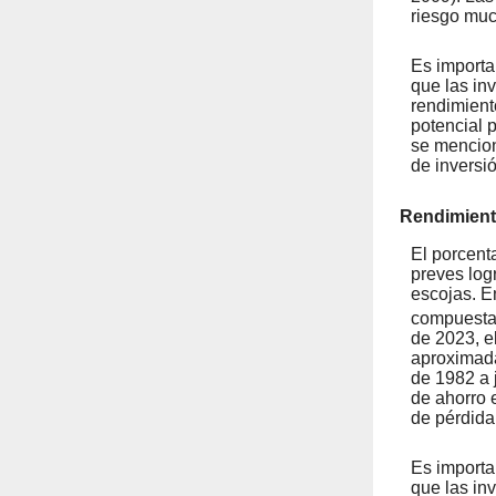
riesgo muc
Es importa
que las in
rendimient
potencial 
se mencion
de inversió
Rendimient
El porcent
preves log
escojas. E
compuesta 
de 2023, e
aproximada
de 1982 a 
de ahorro 
de pérdida 
Es importa
que las in